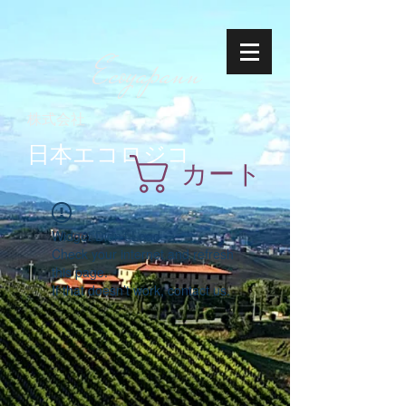
Ecoyapann
株式会社
日本エコロジコ
カート
Widget Didn’t Load
Check your internet and refresh
this page.
If that doesn’t work, contact us.