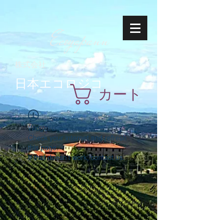
Ecoyapann
株式会社
日本エコロジコ
カート
Widget Didn’t Load
Check your internet and refresh
this page.
If that doesn’t work, contact us.