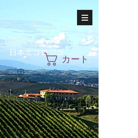
Ecoyapann
株式会社
日本エコロジコ
カート
Widget Didn’t Load
Check your internet and refresh
this page.
If that doesn’t work, contact us.