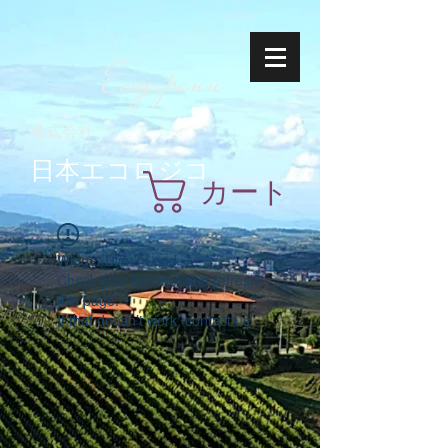
Ecoyapann
株式会社
日本エコロジコ
カート
Widget Didn’t Load
Check your internet and refresh
this page.
If that doesn’t work, contact us.