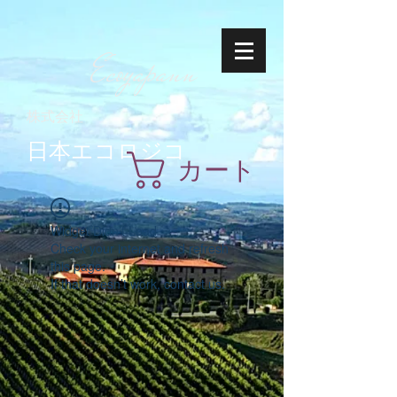
Ecoyapann
株式会社
日本エコロジコ
カート
Widget Didn’t Load
Check your internet and refresh
this page.
If that doesn’t work, contact us.