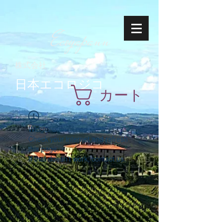
Ecoyapann
株式会社
日本エコロジコ
カート
Widget Didn’t Load
Check your internet and refresh
this page.
If that doesn’t work, contact us.