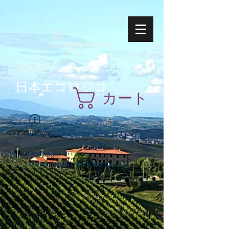
Ecoyapann
株式会社
日本エコロジコ
カート
Widget Didn’t Load
Check your internet and refresh
this page.
If that doesn’t work, contact us.