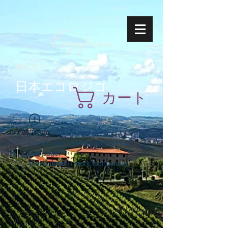
Ecoyapann
株式会社
日本エコロジコ
カート
Widget Didn’t Load
Check your internet and refresh
this page.
If that doesn’t work, contact us.