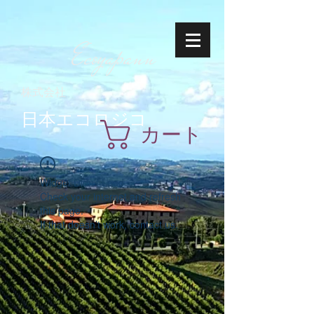
Ecoyapann
株式会社
日本エコロジコ
カート
Widget Didn’t Load
Check your internet and refresh
this page.
If that doesn’t work, contact us.