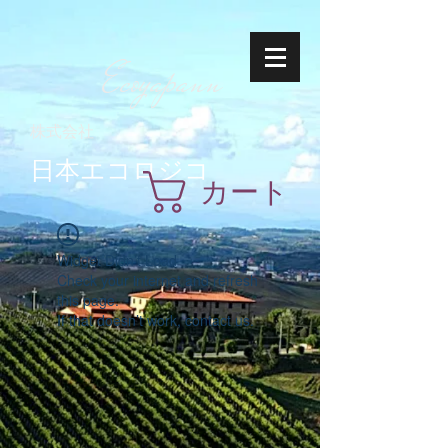
Ecoyapann
株式会社
日本エコロジコ
カート
Widget Didn’t Load
Check your internet and refresh
this page.
If that doesn’t work, contact us.