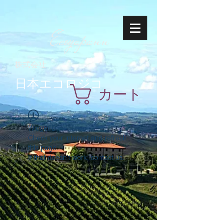
Ecoyapann
株式会社
日本エコロジコ
カート
Widget Didn’t Load
Check your internet and refresh
this page.
If that doesn’t work, contact us.