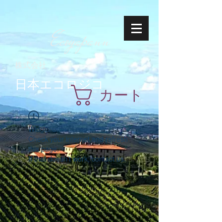
Ecoyapann
株式会社
日本エコロジコ
カート
Widget Didn’t Load
Check your internet and refresh
this page.
If that doesn’t work, contact us.