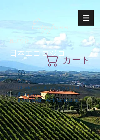
Ecoyapann
株式会社
日本エコロジコ
カート
Widget Didn’t Load
Check your internet and refresh
this page.
If that doesn’t work, contact us.