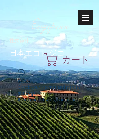
Ecoyapann
株式会社
日本エコロジコ
カート
Widget Didn’t Load
Check your internet and refresh
this page.
If that doesn’t work, contact us.