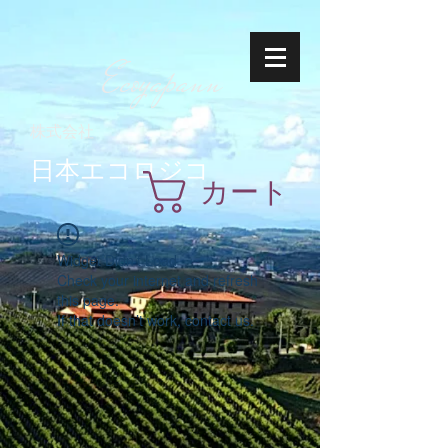
Ecoyapann
株式会社
日本エコロジコ
カート
Widget Didn’t Load
Check your internet and refresh
this page.
If that doesn’t work, contact us.