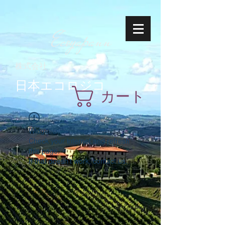
Ecoyapann
株式会社
日本エコロジコ
カート
Widget Didn’t Load
Check your internet and refresh
this page.
If that doesn’t work, contact us.