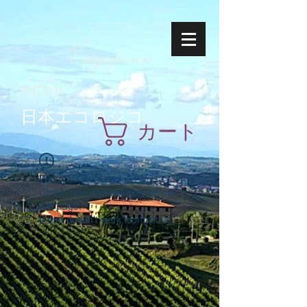
Ecoyapann
株式会社
日本エコロジコ
カート
Widget Didn’t Load
Check your internet and refresh
this page.
If that doesn’t work, contact us.