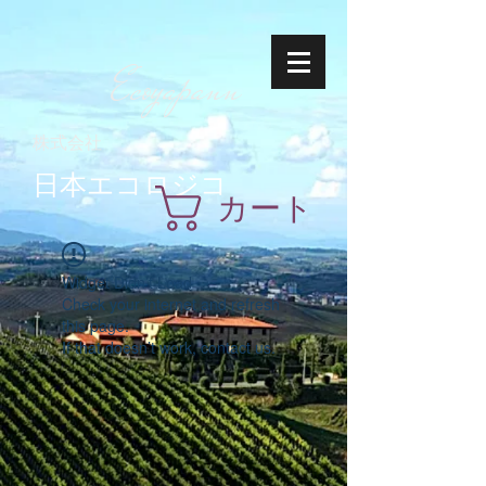
Ecoyapann
株式会社
日本エコロジコ
カート
Widget Didn’t Load
Check your internet and refresh
this page.
If that doesn’t work, contact us.