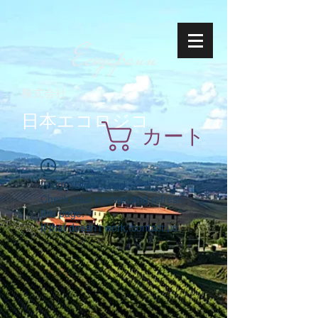
Ecoyapann
株式会社
日本エコロジコ
カート
Widget Didn’t Load
Check your internet and refresh
this page.
If that doesn’t work, contact us.