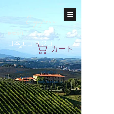
Ecoyapann
株式会社
日本エコロジコ
カート
Widget Didn’t Load
Check your internet and refresh
this page.
If that doesn’t work, contact us.