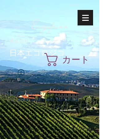
Ecoyapann
株式会社
日本エコロジコ
カート
Widget Didn’t Load
Check your internet and refresh
this page.
If that doesn’t work, contact us.