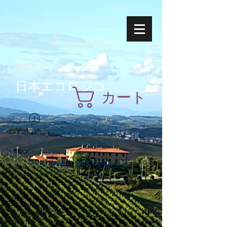
Ecoyapann
株式会社
日本エコロジコ
カート
Widget Didn’t Load
Check your internet and refresh
this page.
If that doesn’t work, contact us.