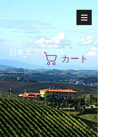
Ecoyapann
株式会社
日本エコロジコ
カート
Widget Didn’t Load
Check your internet and refresh
this page.
If that doesn’t work, contact us.