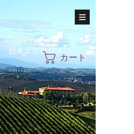
Ecoyapann
株式会社
日本エコロジコ
カート
Widget Didn’t Load
Check your internet and refresh
this page.
If that doesn’t work, contact us.