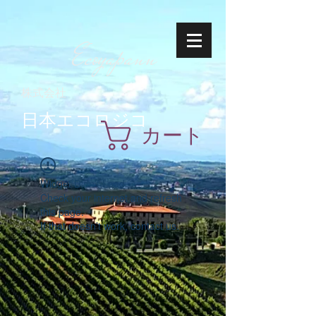
Ecoyapann
株式会社
日本エコロジコ
カート
Widget Didn’t Load
Check your internet and refresh
this page.
If that doesn’t work, contact us.