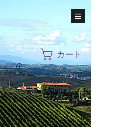
Ecoyapann
株式会社
日本エコロジコ
カート
Widget Didn’t Load
Check your internet and refresh
this page.
If that doesn’t work, contact us.