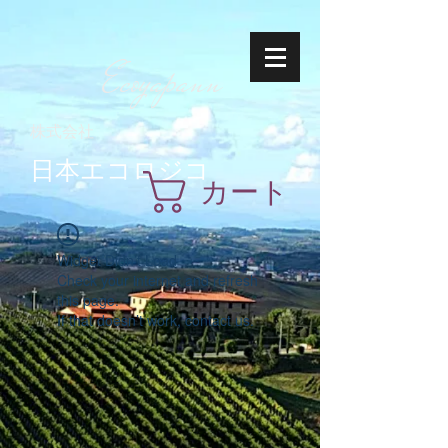
Ecoyapann
株式会社
日本エコロジコ
カート
Widget Didn’t Load
Check your internet and refresh
this page.
If that doesn’t work, contact us.