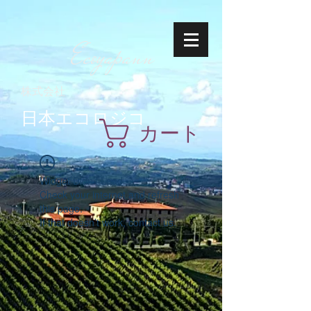
Ecoyapann
株式会社
日本エコロジコ
カート
Widget Didn’t Load
Check your internet and refresh
this page.
If that doesn’t work, contact us.