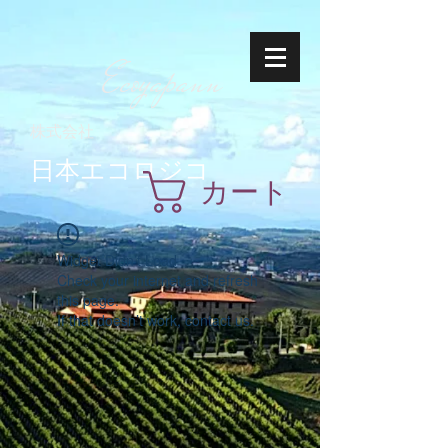
Ecoyapann
株式会社
日本エコロジコ
カート
Widget Didn’t Load
Check your internet and refresh
this page.
If that doesn’t work, contact us.