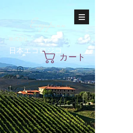
Ecoyapann
株式会社
日本エコロジコ
カート
Widget Didn’t Load
Check your internet and refresh
this page.
If that doesn’t work, contact us.