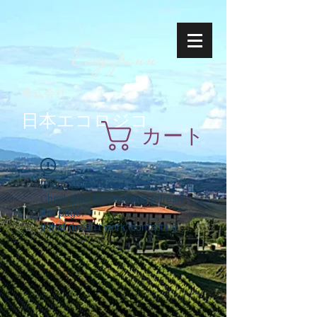
Ecoyapann
株式会社
日本エコロジコ
カート
Widget Didn’t Load
Check your internet and refresh
this page.
If that doesn’t work, contact us.