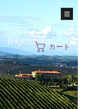
Ecoyapann
株式会社
日本エコロジコ
カート
Widget Didn’t Load
Check your internet and refresh
this page.
If that doesn’t work, contact us.