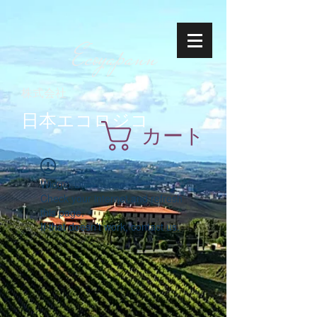
Ecoyapann
株式会社
日本エコロジコ
カート
Widget Didn’t Load
Check your internet and refresh
this page.
If that doesn’t work, contact us.