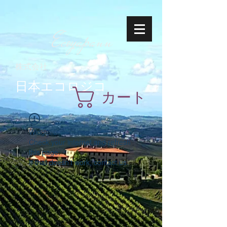
Ecoyapann
株式会社
日本エコロジコ
カート
Widget Didn’t Load
Check your internet and refresh
this page.
If that doesn’t work, contact us.