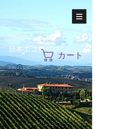
Ecoyapann
株式会社
日本エコロジコ
カート
Widget Didn’t Load
Check your internet and refresh
this page.
If that doesn’t work, contact us.